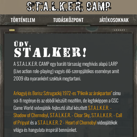
TÖRTÉNELEM
TUDÁSKÖZPONT
JÁTÉKOSOKNAK
ÜDV,
STALKER!
A S.T.A.L.K.E.R. CAMP egy baráti társaság meghívás alapú LARP
(Live action role-playing) vagyis élő-szerepjátékos eseménye amit
2009 óta nyaranként szoktuk megtartani.
Arkagyij és Borisz Sztrugackij 1972-es "Piknik az árokparton"
címu
sci-fi regénye és az ebből készült mozifilm, de legfoképpen a GSC
Game World videojáték-fejlesztő által készített
S.T.A.L.K.E.R. -
Shadow of Chernobyl
,
S.T.A.L.K.E.R. - Clear Sky
,
S.T.A.L.K.E.R. - Call
of Pripyat
és a
S.T.A.L.K.E.R. 2 - Heart of Chornobyl
videojátékok
világa és hangulata inspirál bennünket.