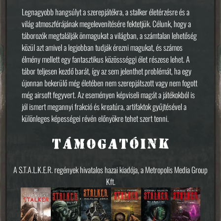
Legnagyobb hangsúlyt a szerepjátékra, a stalker életérzésre és a
világ atmoszférájának megelevenítésére fektetjük. Célunk, hogy a
táborozók megtalálják önmagukat a világban, a számtalan lehetőség
közül azt amivel a legjobban tudják érezni magukat, és számos
élmény mellett egy fantasztikus közössséggi élet részese lehet. A
tábor teljesen kezdő barát, így az sem jelenthet problémát, ha egy
újonnan bekerülő még életében nem szerepjátszott vagy nem fogott
még airsoft fegyvert. Az eseményen képviseli magát a játékokból is
jól ismert megannyi frakció és kreatúra, artifaktok gyűjtésével a
különleges képességei révén előnyökre tehet szert tenni.
TÁMOGATÓINK
A S.T.A.L.K.E.R. regények hivatalos hazai kiadója, a Metropolis Media Group
Kft.